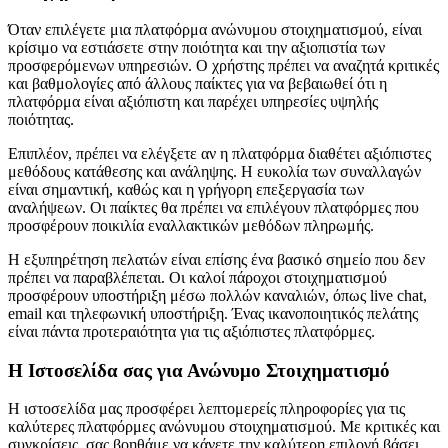
Όταν επιλέγετε μια πλατφόρμα ανώνυμου στοιχηματισμού, είναι
κρίσιμο να εστιάσετε στην ποιότητα και την αξιοπιστία των
προσφερόμενων υπηρεσιών. Ο χρήστης πρέπει να αναζητά κριτικές
και βαθμολογίες από άλλους παίκτες για να βεβαιωθεί ότι η
πλατφόρμα είναι αξιόπιστη και παρέχει υπηρεσίες υψηλής
ποιότητας.
Επιπλέον, πρέπει να ελέγξετε αν η πλατφόρμα διαθέτει αξιόπιστες
μεθόδους κατάθεσης και ανάληψης. Η ευκολία των συναλλαγών
είναι σημαντική, καθώς και η γρήγορη επεξεργασία των
αναλήψεων. Οι παίκτες θα πρέπει να επιλέγουν πλατφόρμες που
προσφέρουν ποικιλία εναλλακτικών μεθόδων πληρωμής.
Η εξυπηρέτηση πελατών είναι επίσης ένα βασικό σημείο που δεν
πρέπει να παραβλέπεται. Οι καλοί πάροχοι στοιχηματισμού
προσφέρουν υποστήριξη μέσω πολλών καναλιών, όπως live chat,
email και τηλεφωνική υποστήριξη. Ένας ικανοποιητικός πελάτης
είναι πάντα προτεραιότητα για τις αξιόπιστες πλατφόρμες.
Η Ιστοσελίδα σας για Ανώνυμο Στοιχηματισμό
Η ιστοσελίδα μας προσφέρει λεπτομερείς πληροφορίες για τις
καλύτερες πλατφόρμες ανώνυμου στοιχηματισμού. Με κριτικές και
συγκρίσεις, σας βοηθάμε να κάνετε την καλύτερη επιλογή βάσει