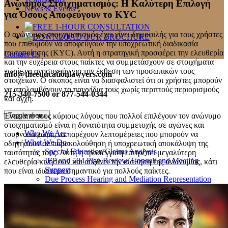
Ανώνυμος Στοιχηματισμός: Η Καλύτερη Επιλογή
News & Events
για Όσους Αποφεύγουν το KYC
FREE 1-HOUR CONSULTATION
Ο ανώνυμος στοιχηματισμός έχει γίνει δημοφιλής για τους χρήστες
DOWNLOAD OUR BROCHURE
που επιθυμούν να αποφεύγουν την υποχρεωτική διαδικασία
ταυτοποίησης (KYC). Αυτή η στρατηγική προσφέρει την ελευθερία
Contact Us
και την ευχέρεια στους παίκτες να συμμετάσχουν σε στοιχήματα
χωρίς να ανησυχούν για την έκθεση των προσωπικών τους
info@theeducationlawyers.com
στοιχείων. Ο σκοπός είναι να διασφαλιστεί ότι οι χρήστες μπορούν
να απολαμβάνουν τα παιχνίδια τους χωρίς περιττούς περιορισμούς
215-340-7500 or 877-544-0344
και άγχη.
Ένας από τους κύριους λόγους που πολλοί επιλέγουν τον ανώνυμο
Toggle menu
στοιχηματισμό είναι η δυνατότητα συμμετοχής σε αγώνες και
Who We Are
τουρνουά χωρίς να παρέχουν λεπτομέρειες που μπορούν να
What We Do
οδηγήσουν σε παρακολούθηση ή υποχρεωτική αποκάλυψη της
Special Education Claims Analysis
ταυτότητάς τους. Αυτή η προσέγγιση επιτρέπει μεγαλύτερη
IEP and 504 Plan Review, Consult and Meeting
ελευθερία κινήσεων και αυξάνει την αίσθηση της ανωνυμίας, κάτι
Support
που είναι ιδιαίτερα σημαντικό για πολλούς παίκτες.
Due Process Hearing and Mediation Representation
Help with SAT/ACT Accommodations
Discipline, Bullying and Harassment
Protecting Higher Education Students’ Rights
Who We Serve