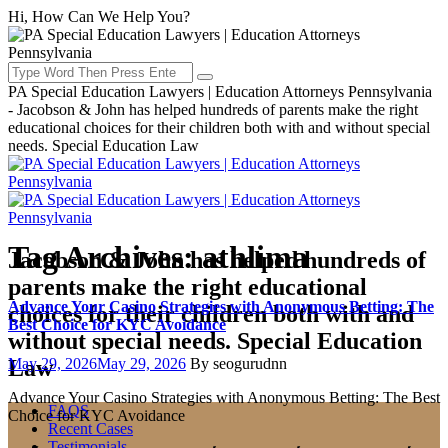
Hi, How Can We Help You?
PA Special Education Lawyers | Education Attorneys Pennsylvania
- Jacobson & John has helped hundreds of parents make the right
educational choices for their children both with and without special
needs. Special Education Law
Tag Archives:
athlima
Jacobson & John has helped hundreds of
parents make the right educational
Advance Your Casino Strategies with Anonymous Betting: The
choices for their children both with and
Best Choice for KYC Avoidance
without special needs. Special Education
Posted
Author
Law
May 29, 2026
May 29, 2026
By seogurudnn
on
Advance Your Casino Strategies with Anonymous Betting: The Best
FAQS
Choice for KYC Avoidance
Recent Cases
Testimonials