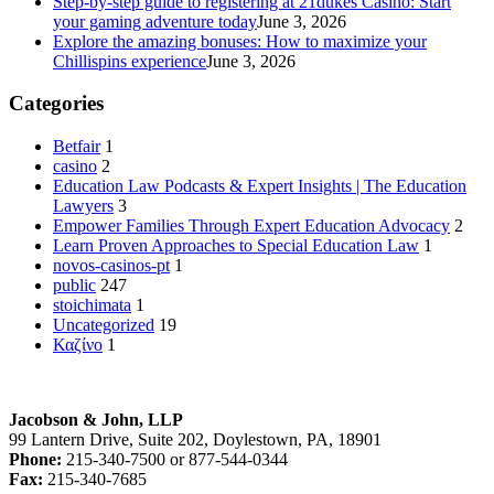
Step-by-step guide to registering at 21dukes Casino: Start
your gaming adventure today
June 3, 2026
Explore the amazing bonuses: How to maximize your
Chillispins experience
June 3, 2026
Categories
Betfair
1
casino
2
Education Law Podcasts & Expert Insights | The Education
Lawyers
3
Empower Families Through Expert Education Advocacy
2
Learn Proven Approaches to Special Education Law
1
novos-casinos-pt
1
public
247
stoichimata
1
Uncategorized
19
Καζίνο
1
Jacobson & John, LLP
99 Lantern Drive, Suite 202, Doylestown, PA, 18901
Phone:
215-340-7500 or 877-544-0344
Fax:
215-340-7685