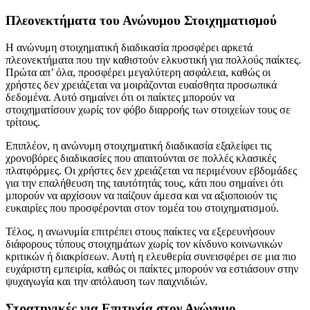
Πλεονεκτήματα του Ανώνυμου Στοιχηματισμού
Η ανώνυμη στοιχηματική διαδικασία προσφέρει αρκετά
πλεονεκτήματα που την καθιστούν ελκυστική για πολλούς παίκτες.
Πρώτα απ’ όλα, προσφέρει μεγαλύτερη ασφάλεια, καθώς οι
χρήστες δεν χρειάζεται να μοιράζονται ευαίσθητα προσωπικά
δεδομένα. Αυτό σημαίνει ότι οι παίκτες μπορούν να
στοιχηματίσουν χωρίς τον φόβο διαρροής των στοιχείων τους σε
τρίτους.
Επιπλέον, η ανώνυμη στοιχηματική διαδικασία εξαλείφει τις
χρονοβόρες διαδικασίες που απαιτούνται σε πολλές κλασικές
πλατφόρμες. Οι χρήστες δεν χρειάζεται να περιμένουν εβδομάδες
για την επαλήθευση της ταυτότητάς τους, κάτι που σημαίνει ότι
μπορούν να αρχίσουν να παίζουν άμεσα και να αξιοποιούν τις
ευκαιρίες που προσφέρονται στον τομέα του στοιχηματισμού.
Τέλος, η ανωνυμία επιτρέπει στους παίκτες να εξερευνήσουν
διάφορους τύπους στοιχημάτων χωρίς τον κίνδυνο κοινωνικών
κριτικών ή διακρίσεων. Αυτή η ελευθερία συνεισφέρει σε μια πιο
ευχάριστη εμπειρία, καθώς οι παίκτες μπορούν να εστιάσουν στην
ψυχαγωγία και την απόλαυση των παιχνιδιών.
Στρατηγικές για Επιτυχία στον Ανώνυμο