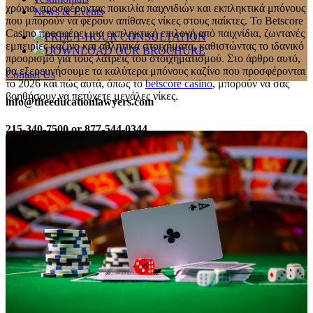
χρόνια, προσφέροντας ποικιλία παιχνιδιών και εκπληκτικά μπόνους
News & Events
που μπορούν να φέρουν απίθανες νίκες στους παίκτες. Το Betscore
Casino προσφέρει μια εκπληκτική επιλογή από παιχνίδια, ζωντανές
FREE 1-HOUR CONSULTATION
εμπειρίες καζίνο και αθλητικά στοιχήματα, καθιστώντας το ιδανικό
DOWNLOAD OUR BROCHURE
προορισμό για τους λάτρεις του στοιχηματισμού. Στο άρθρο αυτό,
θα εξερευνήσουμε τα καλύτερα μπόνους καζίνο που προσφέρονται
Contact Us
το 2026 και πώς αυτά, όπως το
betscore casino
, μπορούν να σας
βοηθήσουν να πετύχετε μεγάλες νίκες.
info@theeducationlawyers.com
215-340-7500 or 877-544-0344
Toggle menu
Who We Are
What We Do
Special Education Claims Analysis
IEP and 504 Plan Review, Consult and Meeting
Support
Due Process Hearing and Mediation Representation
Help with SAT/ACT Accommodations
Discipline, Bullying and Harassment
Protecting Higher Education Students’ Rights
Who We Serve