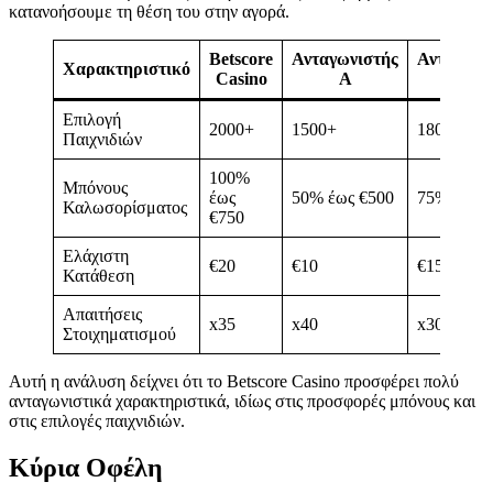
κατανοήσουμε τη θέση του στην αγορά.
Betscore
Ανταγωνιστής
Ανταγωνι
Χαρακτηριστικό
Casino
A
B
Επιλογή
2000+
1500+
1800+
Παιχνιδιών
100%
Μπόνους
έως
50% έως €500
75% έως 
Καλωσορίσματος
€750
Ελάχιστη
€20
€10
€15
Κατάθεση
Απαιτήσεις
x35
x40
x30
Στοιχηματισμού
Αυτή η ανάλυση δείχνει ότι το Betscore Casino προσφέρει πολύ
ανταγωνιστικά χαρακτηριστικά, ιδίως στις προσφορές μπόνους και
στις επιλογές παιχνιδιών.
Κύρια Οφέλη