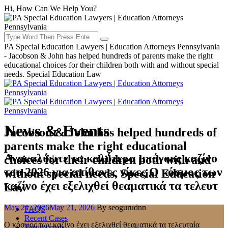
Hi, How Can We Help You?
PA Special Education Lawyers | Education Attorneys Pennsylvania
- Jacobson & John has helped hundreds of parents make the right
educational choices for their children both with and without special
needs. Special Education Law
News & Events
Jacobson & John has helped hundreds of
parents make the right educational
Ανακαλύψτε τα καλύτερα μπόνους καζίνο
choices for their children both with and
του 2026 για απίθανες νίκες Ο κόσμος των
without special needs. Special Education
καζίνο έχει εξελιχθεί θεαματικά τα τελευτ
Law
Posted
Author
May 21, 2026
May 21, 2026
By seogurudnn
FAQS
on
Recent Cases
Ο κόσμος των καζίνο έχει εξελιχθεί θεαματικά τα τελευταία
Testimonials