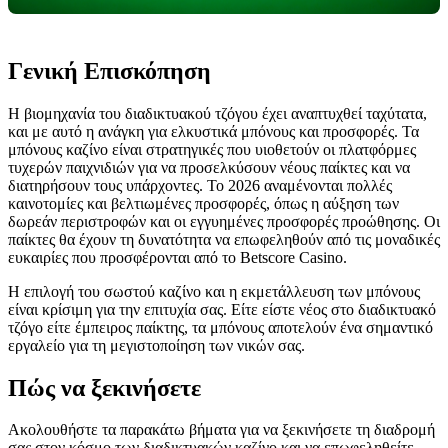
Γενική Επισκόπηση
Η βιομηχανία του διαδικτυακού τζόγου έχει αναπτυχθεί ταχύτατα,
και με αυτό η ανάγκη για ελκυστικά μπόνους και προσφορές. Τα
μπόνους καζίνο είναι στρατηγικές που υιοθετούν οι πλατφόρμες
τυχερών παιχνιδιών για να προσελκύσουν νέους παίκτες και να
διατηρήσουν τους υπάρχοντες. Το 2026 αναμένονται πολλές
καινοτομίες και βελτιωμένες προσφορές, όπως η αύξηση των
δωρεάν περιστροφών και οι εγγυημένες προσφορές προώθησης. Οι
παίκτες θα έχουν τη δυνατότητα να επωφεληθούν από τις μοναδικές
ευκαιρίες που προσφέρονται από το Betscore Casino.
Η επιλογή του σωστού καζίνο και η εκμετάλλευση των μπόνους
είναι κρίσιμη για την επιτυχία σας. Είτε είστε νέος στο διαδικτυακό
τζόγο είτε έμπειρος παίκτης, τα μπόνους αποτελούν ένα σημαντικό
εργαλείο για τη μεγιστοποίηση των νικών σας.
Πώς να ξεκινήσετε
Ακολουθήστε τα παρακάτω βήματα για να ξεκινήσετε τη διαδρομή
σας στον κόσμο των διαδικτυακών καζίνο και να επωφεληθείτε