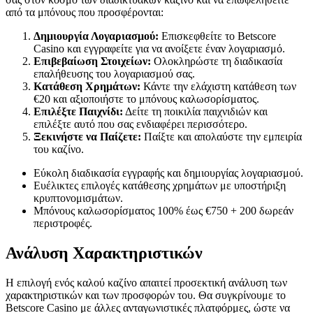
από τα μπόνους που προσφέρονται:
Δημιουργία Λογαριασμού:
Επισκεφθείτε το Betscore
Casino και εγγραφείτε για να ανοίξετε έναν λογαριασμό.
Επιβεβαίωση Στοιχείων:
Ολοκληρώστε τη διαδικασία
επαλήθευσης του λογαριασμού σας.
Κατάθεση Χρημάτων:
Κάντε την ελάχιστη κατάθεση των
€20 και αξιοποιήστε το μπόνους καλωσορίσματος.
Επιλέξτε Παιχνίδι:
Δείτε τη ποικιλία παιχνιδιών και
επιλέξτε αυτό που σας ενδιαφέρει περισσότερο.
Ξεκινήστε να Παίζετε:
Παίξτε και απολαύστε την εμπειρία
του καζίνο.
Εύκολη διαδικασία εγγραφής και δημιουργίας λογαριασμού.
Ευέλικτες επιλογές κατάθεσης χρημάτων με υποστήριξη
κρυπτονομισμάτων.
Μπόνους καλωσορίσματος 100% έως €750 + 200 δωρεάν
περιστροφές.
Ανάλυση Χαρακτηριστικών
Η επιλογή ενός καλού καζίνο απαιτεί προσεκτική ανάλυση των
χαρακτηριστικών και των προσφορών του. Θα συγκρίνουμε το
Betscore Casino με άλλες ανταγωνιστικές πλατφόρμες, ώστε να