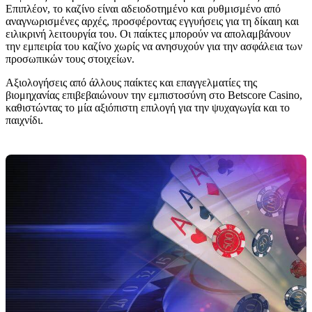
Επιπλέον, το καζίνο είναι αδειοδοτημένο και ρυθμισμένο από
αναγνωρισμένες αρχές, προσφέροντας εγγυήσεις για τη δίκαιη και
ειλικρινή λειτουργία του. Οι παίκτες μπορούν να απολαμβάνουν
την εμπειρία του καζίνο χωρίς να ανησυχούν για την ασφάλεια των
προσωπικών τους στοιχείων.
Αξιολογήσεις από άλλους παίκτες και επαγγελματίες της
βιομηχανίας επιβεβαιώνουν την εμπιστοσύνη στο Betscore Casino,
καθιστώντας το μία αξιόπιστη επιλογή για την ψυχαγωγία και το
παιχνίδι.