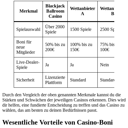
Blackjack
Wettanbieter
Wettanbieter
Merkmal
Ballroom
A
B
Casino
Über 2000
Spielauswahl
1500 Spiele
2500 Spiele
Spiele
Boni für
50% bis zu
100% bis zu
75% bis zu
neue
200€
150€
100€
Mitglieder
Live-Dealer-
Ja
Ja
Nein
Spiele
Lizenzierte
Sicherheit
Standard
Standard
Plattform
Durch den Vergleich der oben genannten Merkmale kannst du die
Stärken und Schwächen der jeweiligen Casinos erkennen. Dies wird
dir helfen, eine fundierte Entscheidung zu treffen und das Casino zu
wählen, das am besten zu deinen Bedürfnissen passt.
Wesentliche Vorteile von Casino-Boni