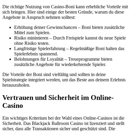
Die richtige Nutzung von Casino-Boni kann erhebliche Vorteile mit
sich bringen. Hier sind einige der besten Gründe, warum du diese
Angebote in Anspruch nehmen solltest:
Erhöhung deiner Gewinnchancen – Boni bieten zusätzliche
Mittel zum Spielen.
Risiko minimieren – Durch Freispiele kannst du neue Spiele
ohne Risiko testen.
Langfristige Spielerfahrung – Regelmäßige Boni halten das
Spielerlebnis spannend.
Belohnungen für Loyalität – Treueprogramme bieten
zusätzliche Angebote für wiederkehrende Spieler.
Die Vorteile der Boni sind vielfältig und sollten in deine
Spielstrategie integriert werden, um das Beste aus deinem Erlebnis
herauszuholen.
Vertrauen und Sicherheit im Online-
Casino
Ein wichtiges Kriterium bei der Wahl eines Online-Casinos ist die
Sicherheit. Das Blackjack Ballroom Casino ist lizenziert und stellt
sicher, dass alle Transaktionen sicher und geschützt sind. Die