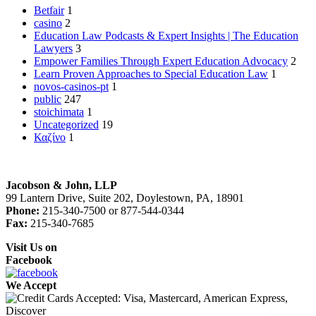
Betfair
1
casino
2
Education Law Podcasts & Expert Insights | The Education
Lawyers
3
Empower Families Through Expert Education Advocacy
2
Learn Proven Approaches to Special Education Law
1
novos-casinos-pt
1
public
247
stoichimata
1
Uncategorized
19
Καζίνο
1
Jacobson & John, LLP
99 Lantern Drive, Suite 202, Doylestown, PA, 18901
Phone:
215-340-7500 or 877-544-0344
Fax:
215-340-7685
Visit Us on
Facebook
We Accept