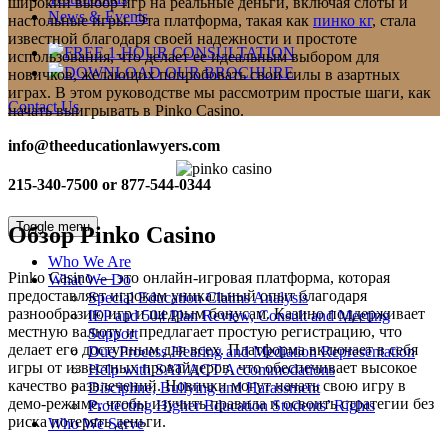
широкий выбор игр на реальные деньги, включая слоты и
News & Events
настольные игры. Эта платформа, такая как
пинко кг
, стала
известной благодаря своей надежности и простоте
FREE 1-HOUR CONSULTATION
использования, что делает ее идеальным выбором для
DOWNLOAD OUR BROCHURE
новичков, желающих попробовать свои силы в азартных
играх. В этом руководстве мы рассмотрим простые шаги, как
Contact Us
начать выигрывать в Pinko Casino.
info@theeducationlawyers.com
215-340-7500 or 877-544-0344
Toggle menu
Обзор Pinko Casino
Who We Are
Pinko Casino — это онлайн-игровая платформа, которая
What We Do
предоставляет игрокам уникальный опыт благодаря
Special Education Claims Analysis
разнообразию игр и щедрым бонусам. Казино поддерживает
IEP and 504 Plan Review, Consult and Meeting
местную валюту и предлагает простую регистрацию, что
Support
делает его доступным для всех. Платформа включает в себя
Due Process Hearing and Mediation Representation
игры от известных провайдеров, что обеспечивает высокое
Help with SAT/ACT Accommodations
качество развлечений. Новички могут начать свою игру в
Discipline, Bullying and Harassment
демо-режиме, чтобы изучить правила и освоить стратегии без
Protecting Higher Education Students’ Rights
риска потерять деньги.
Who We Serve