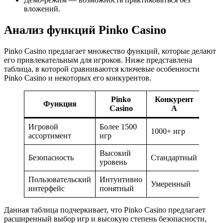
вложений.
Анализ функций Pinko Casino
Pinko Casino предлагает множество функций, которые делают
его привлекательным для игроков. Ниже представлена
таблица, в которой сравниваются ключевые особенности
Pinko Casino и некоторых его конкурентов.
Pinko
Конкурент
Конк
Функция
Casino
A
Игровой
Более 1500
1000+ игр
1200
ассортимент
игр
Высокий
Безопасность
Стандартный
Базо
уровень
Пользовательский
Интуитивно
Умеренный
Прос
интерфейс
понятный
Данная таблица подчеркивает, что Pinko Casino предлагает
расширенный выбор игр и высокую степень безопасности,