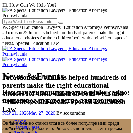
Hi, How Can We Help You?
PA Special Education Lawyers | Education Attorneys Pennsylvania
- Jacobson & John has helped hundreds of parents make the right
educational choices for their children both with and without special
needs. Special Education Law
News & Events
Jacobson & John has helped hundreds of
parents make the right educational
Как начать выигрывать в pinko casino:
choices for their children both with and
пошаговое руководство для новичков
without special needs. Special Education
Law
Posted
Author
May 21, 2026
May 27, 2026
By seogurudnn
on
FAQS
Онлайн-казино становятся все более популярными среди
Recent Cases
любителей азартных игр. Pinko Casino предлагает игрокам
Testimonials