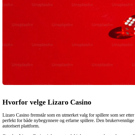
Hvorfor velge Lizaro Casino
Lizaro Casino fremstår som en utmerket valg for spillere som ser etter
perfekt for både nybegynnere og erfarne spillere. Den brukervennlige p
autorisert plattform.