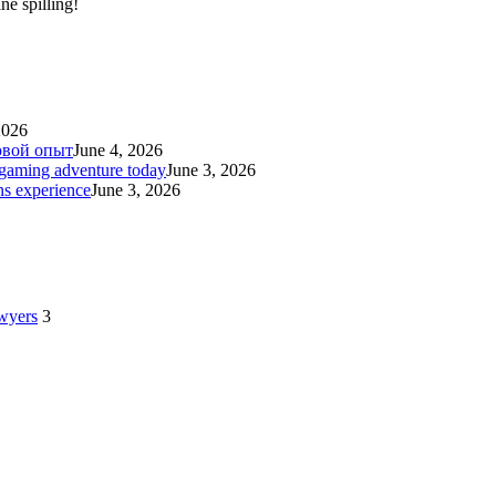
ne spilling!
2026
овой опыт
June 4, 2026
r gaming adventure today
June 3, 2026
ns experience
June 3, 2026
awyers
3