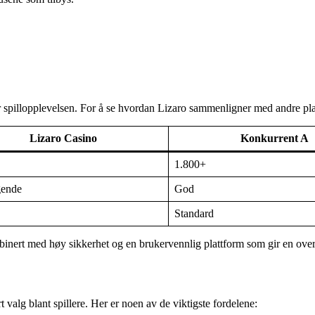
 spillopplevelsen. For å se hvordan Lizaro sammenligner med andre plat
Lizaro Casino
Konkurrent A
1.800+
gende
God
Standard
ombinert med høy sikkerhet og en brukervennlig plattform som gir en ov
rt valg blant spillere. Her er noen av de viktigste fordelene: