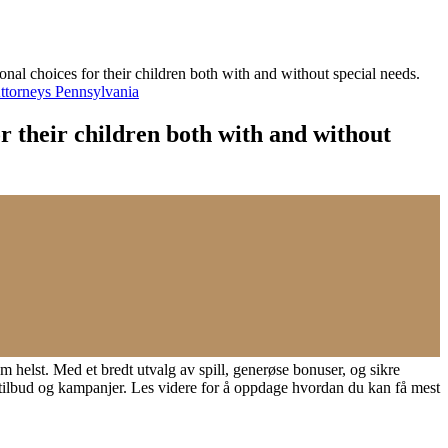
al choices for their children both with and without special needs.
r their children both with and without
 helst. Med et bredt utvalg av spill, generøse bonuser, og sikre
ve tilbud og kampanjer. Les videre for å oppdage hvordan du kan få mest