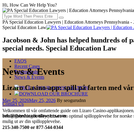
Hi, How Can We Help You?
PA Special Education Lawyers | Education Attorneys Pennsylvania - Ja
Special Education Law
Jacobson & John has helped hundreds of pa
special needs. Special Education Law
FAQS
Recent Cases
News & Events
Testimonials
News & Events
Lizaro Casino-app: spill på farten med vår
FREE 1-HOUR CONSULTATION
DOWNLOAD OUR BROCHURE
Posted
Author
May 25, 2026
May 25, 2026
By seogurudnn
Contact Us
on
Velkommen til vår omfattende guide om Lizaro Casino-applikasjonen, en
info@theeducationlawyers.com
betalingsløsninger, tilbyr Lizaro en optimal spillopplevelse for norske
mulig ut av din spillopplevelse.
215-340-7500 or 877-544-0344