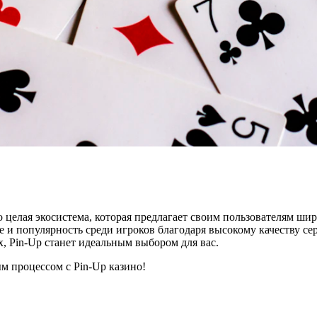
то целая экосистема, которая предлагает своим пользователям 
ие и популярность среди игроков благодаря высокому качеству с
, Pin-Up станет идеальным выбором для вас.
м процессом с Pin-Up казино!