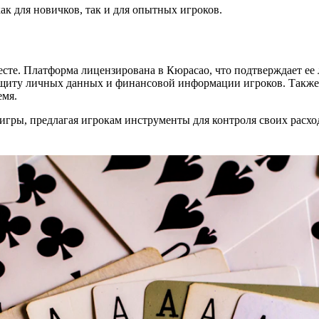
к для новичков, так и для опытных игроков.
месте. Платформа лицензирована в Кюрасао, что подтверждает ее
щиту личных данных и финансовой информации игроков. Также к
емя.
гры, предлагая игрокам инструменты для контроля своих расход