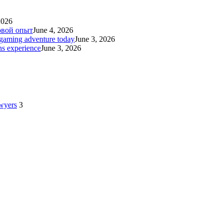
2026
овой опыт
June 4, 2026
r gaming adventure today
June 3, 2026
ns experience
June 3, 2026
awyers
3