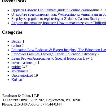
Recent Posts
Upptäck Gibson: Din ultimata guide till online casinon
June 4, 
Откройте возможности: как Wellecasino улучшит ваш игр
Step-by-step guide to registering at 21dukes Casino: Start you
Explore the amazing bonuses: How to maximize your Chillispi
Categories
Betfair
1
casino
2
Education Law Podcasts & Expert Insights | The Education L
Empower Families Through Expert Education Advocacy
2
Learn Proven Approaches to Special Education Law
1
novos-casinos-pt
1
public
247
stoichimata
1
Uncategorized
19
Καζίνο
1
Jacobson & John, LLP
99 Lantern Drive, Suite 202, Doylestown, PA, 18901
Phone:
215-340-7500 or 877-544-0344