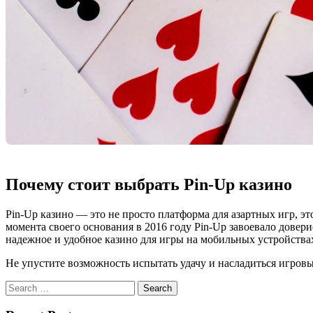
Почему стоит выбрать Pin-Up казино
Pin-Up казино — это не просто платформа для азартных игр, э
момента своего основания в 2016 году Pin-Up завоевало довер
надежное и удобное казино для игры на мобильных устройствах
Не упустите возможность испытать удачу и насладиться игровы
Search
for: