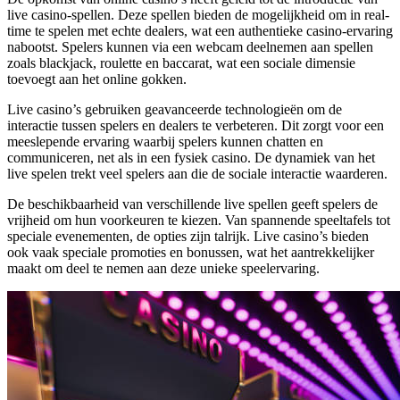
live casino-spellen. Deze spellen bieden de mogelijkheid om in real-
time te spelen met echte dealers, wat een authentieke casino-ervaring
nabootst. Spelers kunnen via een webcam deelnemen aan spellen
zoals blackjack, roulette en baccarat, wat een sociale dimensie
toevoegt aan het online gokken.
Live casino’s gebruiken geavanceerde technologieën om de
interactie tussen spelers en dealers te verbeteren. Dit zorgt voor een
meeslepende ervaring waarbij spelers kunnen chatten en
communiceren, net als in een fysiek casino. De dynamiek van het
live spelen trekt veel spelers aan die de sociale interactie waarderen.
De beschikbaarheid van verschillende live spellen geeft spelers de
vrijheid om hun voorkeuren te kiezen. Van spannende speeltafels tot
speciale evenementen, de opties zijn talrijk. Live casino’s bieden
ook vaak speciale promoties en bonussen, wat het aantrekkelijker
maakt om deel te nemen aan deze unieke speelervaring.