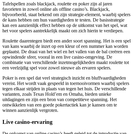
Tafelspellen zoals blackjack, roulette en poker zijn al jaren
favorieten in zowel online als offline casino’s. Blackjack,
bijvoorbeeld, staat bekend om zijn strategie-element, waarbij spelers
de kans hebben om hun vaardigheden te testen. De basisstrategie
kan een aanzienlijk effect hebben op de uitkomst van het spel, wat
het voor spelers aantrekkelijk maakt om zich hierin te verdiepen.
Roulette daarentegen biedt een ander soort spanning. Het is een spel
van kans waarbij de inzet op een kleur of een nummer kan worden
geplaatst. De draai van het wiel en het vallen van de bal creëren een
opwindende sfeer, vooral in een live casino-omgeving. De
combinatie van verschillende inzetmogelijkheden maakt roulette tot
een veelzijdig spel voor zowel nieuwe als ervaren spelers.
Poker is een spel dat veel strategisch inzicht en bluffvaardigheden
vereist. Het wordt vaak gespeeld in toernooivormen waarbij spelers
tegen elkaar strijden in plaats van tegen het huis. De verschillende
varianten, zoals Texas Hold’em en Omaha, bieden unieke
uitdagingen en zijn een bron van competitieve spanning. Het
ontwikkelen van een goede pokertactiek kan je kansen om te
winnen aanzienlijk vergroten.
Live casino-ervaring
De opkomst van online casino’s heeft geleid tot de introductie van