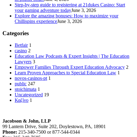
Step-by-step guide to registering at 21dukes Casino: Start
your gaming adventure today
June 3, 2026
Explore the amazing bonuses: How to maximize your
Chillispins experience
June 3, 2026
Categories
Betfair
1
casino
2
Education Law Podcasts & Expert Insights | The Education
Lawyers
3
Empower Families Through Expert Education Advocacy
2
Learn Proven Approaches to Special Education Law
1
novos-casinos-pt
1
public
247
stoichimata
1
Uncategorized
19
Καζίνο
1
Jacobson & John, LLP
99 Lantern Drive, Suite 202, Doylestown, PA, 18901
Phone:
215-340-7500 or 877-544-0344