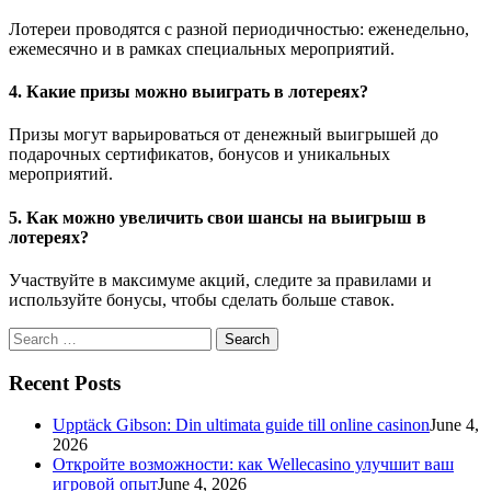
Лотереи проводятся с разной периодичностью: еженедельно,
ежемесячно и в рамках специальных мероприятий.
4. Какие призы можно выиграть в лотереях?
Призы могут варьироваться от денежный выигрышей до
подарочных сертификатов, бонусов и уникальных
мероприятий.
5. Как можно увеличить свои шансы на выигрыш в
лотереях?
Участвуйте в максимуме акций, следите за правилами и
используйте бонусы, чтобы сделать больше ставок.
Search
for:
Recent Posts
Upptäck Gibson: Din ultimata guide till online casinon
June 4,
2026
Откройте возможности: как Wellecasino улучшит ваш
игровой опыт
June 4, 2026