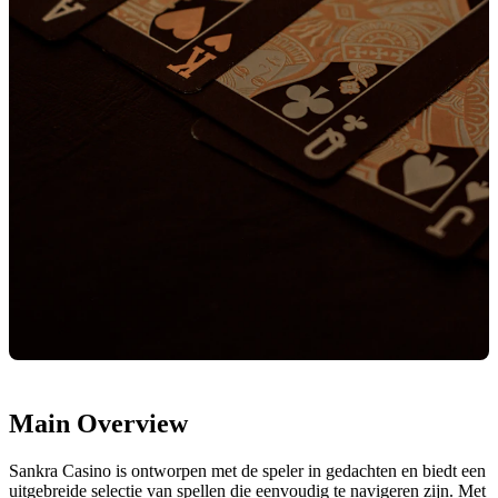
Main Overview
Sankra Casino is ontworpen met de speler in gedachten en biedt een
uitgebreide selectie van spellen die eenvoudig te navigeren zijn. Met