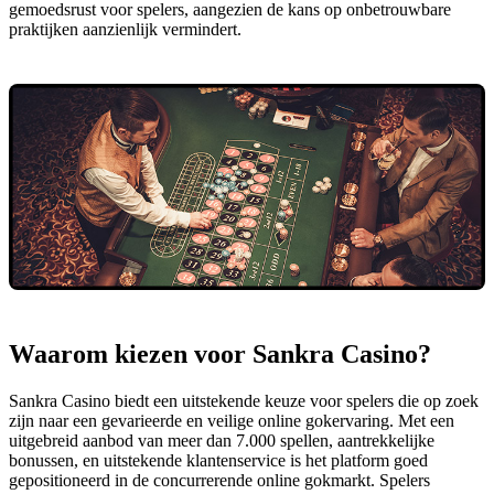
gemoedsrust voor spelers, aangezien de kans op onbetrouwbare
praktijken aanzienlijk vermindert.
Waarom kiezen voor Sankra Casino?
Sankra Casino biedt een uitstekende keuze voor spelers die op zoek
zijn naar een gevarieerde en veilige online gokervaring. Met een
uitgebreid aanbod van meer dan 7.000 spellen, aantrekkelijke
bonussen, en uitstekende klantenservice is het platform goed
gepositioneerd in de concurrerende online gokmarkt. Spelers