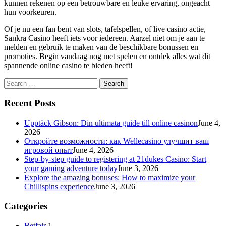
kunnen rekenen op een betrouwbare en leuke ervaring, ongeacht
hun voorkeuren.
Of je nu een fan bent van slots, tafelspellen, of live casino actie,
Sankra Casino heeft iets voor iedereen. Aarzel niet om je aan te
melden en gebruik te maken van de beschikbare bonussen en
promoties. Begin vandaag nog met spelen en ontdek alles wat dit
spannende online casino te bieden heeft!
Search
for:
Recent Posts
Upptäck Gibson: Din ultimata guide till online casinon
June 4,
2026
Откройте возможности: как Wellecasino улучшит ваш
игровой опыт
June 4, 2026
Step-by-step guide to registering at 21dukes Casino: Start
your gaming adventure today
June 3, 2026
Explore the amazing bonuses: How to maximize your
Chillispins experience
June 3, 2026
Categories
Betfair
1