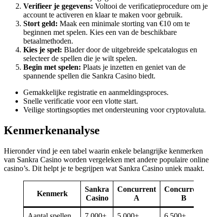
Verifieer je gegevens:
Voltooi de verificatieprocedure om je
account te activeren en klaar te maken voor gebruik.
Stort geld:
Maak een minimale storting van €10 om te
beginnen met spelen. Kies een van de beschikbare
betaalmethoden.
Kies je spel:
Blader door de uitgebreide spelcatalogus en
selecteer de spellen die je wilt spelen.
Begin met spelen:
Plaats je inzetten en geniet van de
spannende spellen die Sankra Casino biedt.
Gemakkelijke registratie en aanmeldingsproces.
Snelle verificatie voor een vlotte start.
Veilige stortingsopties met ondersteuning voor cryptovaluta.
Kenmerkenanalyse
Hieronder vind je een tabel waarin enkele belangrijke kenmerken
van Sankra Casino worden vergeleken met andere populaire online
casino’s. Dit helpt je te begrijpen wat Sankra Casino uniek maakt.
Sankra
Concurrent
Concurrent
Kenmerk
Casino
A
B
Aantal spellen
7.000+
5.000+
6.500+